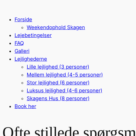
Forside
Weekendophold Skagen
Lejebetingelser
FAQ
Galleri
Lejlighederne
Lille lejlighed (3 personer)
Mellem lejlighed (4-5 personer)
Stor lejlighed (6 personer)
Luksus lejlighed (4-6 personer)
Skagens Hus (8 personer)
Book her
Ofte stillede spørgsm