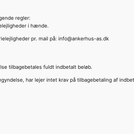
lgende regler:
elejligheder i hænde.
erielejligheder pr. mail på: info@ankerhus-as.dk
se tilbagebetales fuldt indbetalt beløb.
ndelse, har lejer intet krav på tilbagebetaling af indbeta