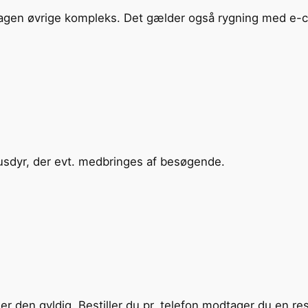
Skagen øvrige kompleks. Det gælder også rygning med e-c
 husdyr, der evt. medbringes af besøgende.
er den gyldig. Bestiller du pr. telefon modtager du en r